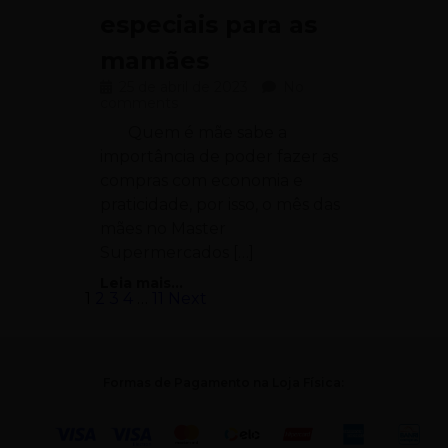
especiais para as
mamães
25 de abril de 2023
No
comments
Quem é mãe sabe a
importância de poder fazer as
compras com economia e
praticidade, por isso, o mês das
mães no Master
Supermercados […]
Leia mais...
1
2
3
4
…
11
Next
Formas de Pagamento na Loja Física: