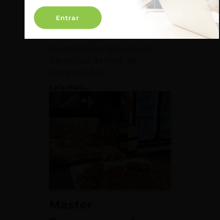
Ganhadores da Promoção RS:
Entrar
1º Sorteio – 13.11 Telmo Joaquim
de M. Rodrigues– APAE
Erechim Elizangela Gregio
Bacin – Lar do Vovô de
Campinas do […]
Leia mais...
Master