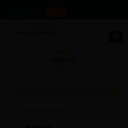
Você está na loja
Registre-
de
. Deseja
mudar
se para
novidades
à loja?
MASTER SUPERMERCADOS
Tá na Master ta em casa!
Home
|
Notícias SP
Notícias SP