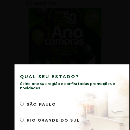
Compartilhe:
Confira os
QUAL SEU ESTADO?
Ganhadores da
Selecione sua região e confira todas promoções e
novidades
Promoção de
SÃO PAULO
Aniversário Master
50 Anos
RIO GRANDE DO SUL
31 de outubro de 2024
No
comments