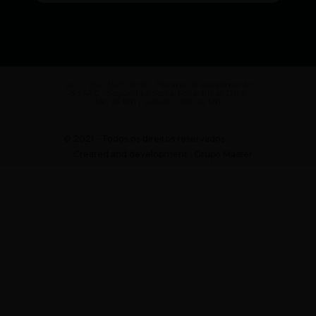
SAC - (54) 3520 1909 - Horário de atendimento
do SAC - Segunda a Sexta-Feira: 8h às 12h e
14h às 18h | Sábado: 08h às 12h
© 2021 - Todos os direitos reservados
Created and development : Grupo Master