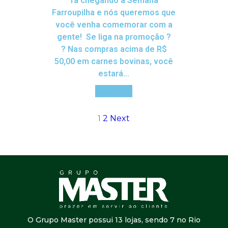
Tá chegando a Semana
Farroupilha e nós queremos que
você venha comemorar com a
gente! Se liga na promoção ?
? Nas compras acima de R$
50,00 em carnes bovinas, você
estará…
Saiba mais
2
Next
1
O Grupo Master possui 13 lojas, sendo 7 no Rio