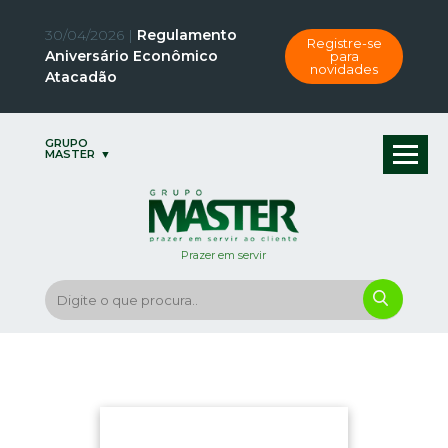
30/04/2026 |
Regulamento
Registre-se
Aniversário Econômico
para
novidades
Atacadão
GRUPO
MASTER
Prazer em servir