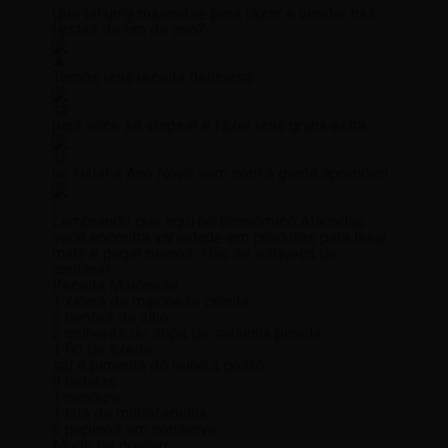
Que tal uma maionese para fazer e vender nas
festas de fim de ano?
Temos uma receita deliciosa
para você se inspirar e fazer uma grana extra
no Natal e Ano Novo vem com a gente aprender!
Lembrando que aqui no Econômico Atacadão
você encontra variedade em produtos para levar
mais e pagar menos. Não se esqueça de
conferir!
Receita Maionese
1 xícara de maionese pronta
2 dentes de alho
2 colheres de sopa de salsinha picada
1 fio de azeite
sal e pimenta do reino a gosto
8 batatas
1 cenoura
1 lata de milho/ervilha
6 pepinos em conserva
Modo de preparo: