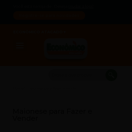
Você está na loja de
. Deseja
mudar à loja?
Registre-se para novidades
ECONÔMICO ATACADO
Home1
|
Maionese para Fazer e Vender
Maionese para Fazer e
Vender