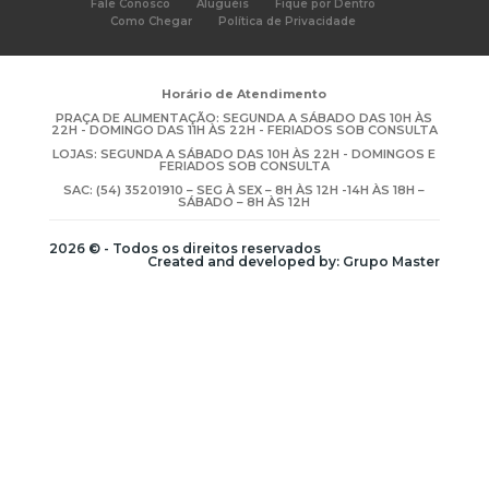
Fale Conosco
Aluguéis
Fique por Dentro
Como Chegar
Política de Privacidade
Horário de Atendimento
PRAÇA DE ALIMENTAÇÃO: SEGUNDA A SÁBADO DAS 10H ÀS
22H - DOMINGO DAS 11H ÀS 22H - FERIADOS SOB CONSULTA
LOJAS: SEGUNDA A SÁBADO DAS 10H ÀS 22H - DOMINGOS E
FERIADOS SOB CONSULTA
SAC: (54) 35201910 – SEG À SEX – 8H ÀS 12H -14H ÀS 18H –
SÁBADO – 8H ÀS 12H
2026 © - Todos os direitos reservados
Created and developed by: Grupo Master