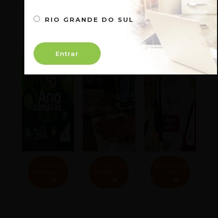
São Paulo
RIO GRANDE DO SUL
Confira os
Master
Evento
Ganhadores
Supermercados
Queijos e
da Promoção
promove 5ª
Vinhos Master
de Aniversário
Edição do
SP 2024 —
Master 50
Clube da
Entrar
Anos
Carne Especial
de Dia dos
Pais
Continue
Continue
Continue
lendo..
lendo..
lendo..