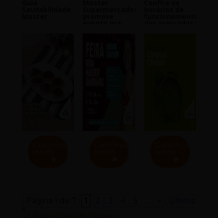
Guia
Master
Confira os
Saudabilidade
Supermercados
horários de
Master
promove
funcionamento
evento pra
dos mercados
deixar sua
para o feriado
Vida Master
de Corpus
Saudável 2024
Christi
Continue
Continue
Continue
lendo..
lendo..
lendo..
Página 1 de 7
1
2
3
4
5
...
»
Última
»
Ir para Ateliê de Sabores