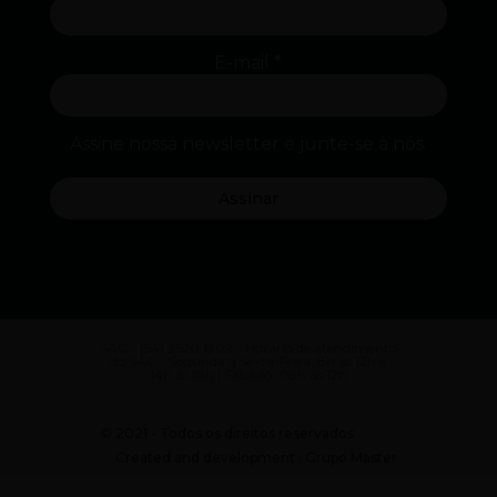
E-mail
*
Assine nossa newsletter e junte-se à nós.
SAC - (54) 3520 1909 - Horário de atendimento
do SAC - Segunda a Sexta-Feira: 8h às 12h e
14h às 18h | Sábado: 08h às 12h
© 2021 - Todos os direitos reservados
Created and development : Grupo Master