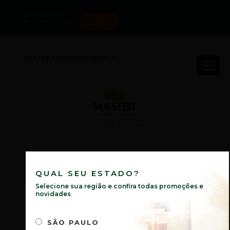
Você está na loja
Registre-
de
. Deseja
mudar
se para
novidades
à loja?
MASTER SUPERMERCADOS
Tá na Master ta em casa!
QUAL SEU ESTADO?
Selecione sua região e confira todas promoções e
novidades
SÃO PAULO
SÃO PAULO