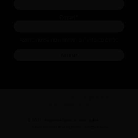
E-mail
*
Assine nossa newsletter e junte-se à nós.
SAC - (54) 3520 1909 - Horário de atendimento
do SAC - Segunda a Sexta-Feira: 8h às 12h e
14h às 18h | Sábado: 08h às 12h
© 2021 - Todos os direitos reservados
Created and development : Grupo Master