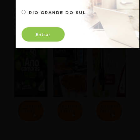
Novidades
RIO GRANDE DO SUL
Confira os
Master
Evento
Ganhadores
Supermercados
Queijos e
da Promoção
promove 5ª
Vinhos Master
de Aniversário
Edição do
SP 2024 —
Master 50
Clube da
Entrar
Anos
Carne Especial
de Dia dos
Pais
Continue
Continue
Continue
lendo..
lendo..
lendo..