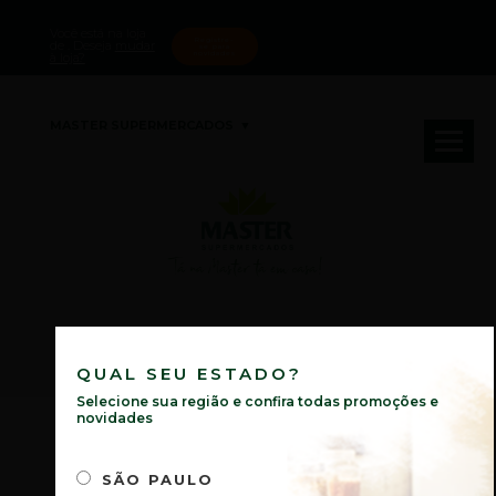
Você está na loja
Registre-
de
. Deseja
mudar
se para
novidades
à loja?
MASTER SUPERMERCADOS
Tá na Master ta em casa!
QUAL SEU ESTADO?
Selecione sua região e confira todas promoções e
novidades
NOVIDADES
SÃO PAULO