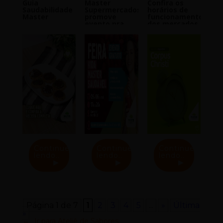
Guia
Master
Confira os
Saudabilidade
Supermercados
horários de
Master
promove
funcionamento
evento pra
dos mercados
deixar sua
para o feriado
Vida Master
de Corpus
Saudável 2024
Christi
Continue
Continue
Continue
lendo..
lendo..
lendo..
Página 1 de 7
1
2
3
4
5
...
»
Última
»
Ir para Ateliê de Sabores