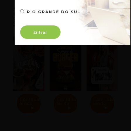
Notícias SP
RIO GRANDE DO SUL
‘Dá um
A semana
Master
quentinho no
mais saborosa
Supermercados
coração’ –
do ano está
inicia a
Master lança
de volta
promoção
a campanha
Semana dos
Entrar
de inverno
Namorados
Continue
Continue
Continue
lendo..
lendo..
lendo..