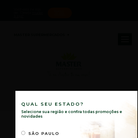
Você está na loja
Registre-
de
. Deseja
mudar
se para
novidades
à loja?
MASTER SUPERMERCADOS
Tá na Master ta em casa!
QUAL SEU ESTADO?
Selecione sua região e confira todas promoções e
novidades
NOTÍCIAS SP
SÃO PAULO