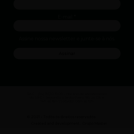
E-mail
*
Assine nossa newsletter e junte-se à nós.
SAC - (54) 3520 1909 - Horário de atendimento
do SAC - Segunda a Sexta-Feira: 8h às 12h e
14h às 18h | Sábado: 08h às 12h
© 2021 - Todos os direitos reservados
Created and development : Grupo Master