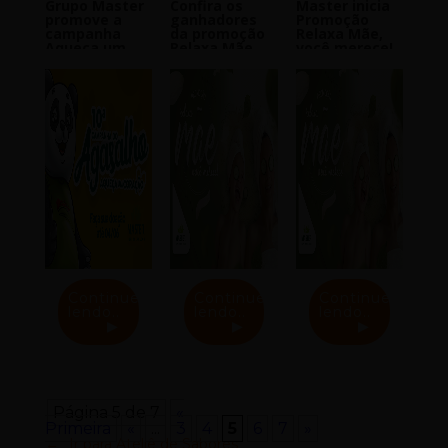
Grupo Master
Confira os
Master inicia
promove a
ganhadores
Promoção
campanha
da promoção
Relaxa Mãe,
Aqueça um
Relaxa Mãe,
você merece!
Coração
você merece!
Continue
Continue
Continue
lendo..
lendo..
lendo..
Página 5 de 7
«
Primeira
«
...
3
4
5
6
7
»
Ir para Ateliê de Sabores