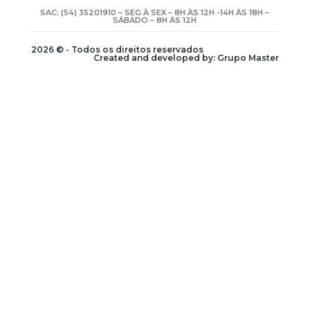
SAC: (54) 35201910 – SEG À SEX – 8H ÀS 12H -14H ÀS 18H –
SÁBADO – 8H ÀS 12H
2026 © - Todos os direitos reservados
Created and developed by: Grupo Master